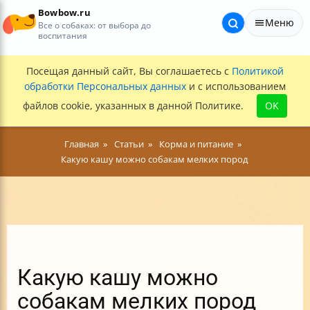
Bowbow.ru
Меню
Все о собаках: от выбора до
воспитания
Посещая данный сайт, Вы соглашаетесь с
Политикой
обработки Персональных данных
и с использованием
файлов cookie, указанных в данной Политике.
OK
Главная
Статьи
Корма и питание
Какую кашу можно собакам мелких пород
Какую кашу можно
собакам мелких пород