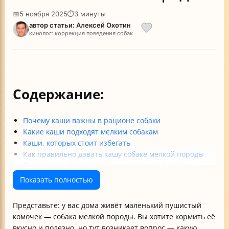
📅
5 ноября 2025
⏱
3 минуты
автор статьи: Алексей Охотин
кинолог: коррекция поведения собак
Содержание:
Почему каши важны в рационе собаки
Какие каши подходят мелким собакам
Каши, которых стоит избегать
Как правильно давать кашу собаке мелкой породы
Практический пример меню для мелкой собаки
Итог
Показать полностью
Представьте: у вас дома живёт маленький пушистый
комочек — собака мелкой породы. Вы хотите кормить её
вкусно и полезно, но тут возникает вопрос — какую