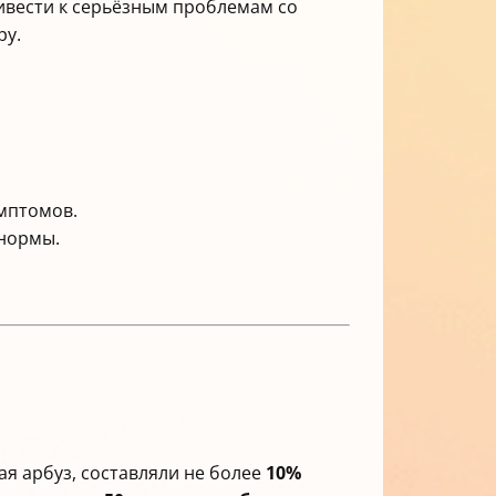
ривести к серьёзным проблемам со
ру.
имптомов.
 нормы.
ая арбуз, составляли не более
10%