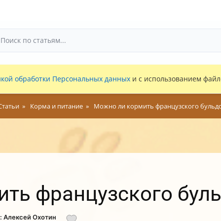
кой обработки Персональных данных
и с использованием файло
Статьи
Корма и питание
Можно ли кормить французского бульд
ть французского буль
и: Алексей Охотин