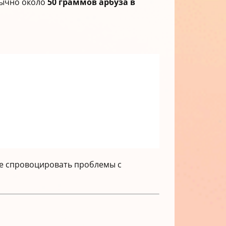
бычно около
50 граммов арбуза в
не спровоцировать проблемы с