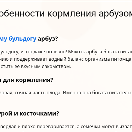
собенности кормления арбузо
му бульдогу
арбуз?
льдогу, и это даже полезно! Мякоть арбуза богата витам
нию и поддерживает водный баланс организма питомца.
остить её вкусным лакомством.
ы для кормления?
овая, сочная часть плода. Именно она богата питател
урой и косточками?
 твёрдая и плохо переваривается, а семечки могут вызв