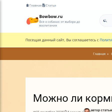
Главная
Статьи
Bowbow.ru
Все о собаках: от выбора до
воспитания
Посещая данный сайт, Вы соглашаетесь с
Полити
Главная
Можно ли корми
автор стать
📅
11 сентября 2025
⏱
4 минуты