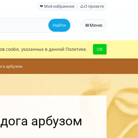
❤ Моё избранное
О проекте
Найти
Меню
в cookie, указанных в данной Политике.
OK
ога арбузом
дога арбузом