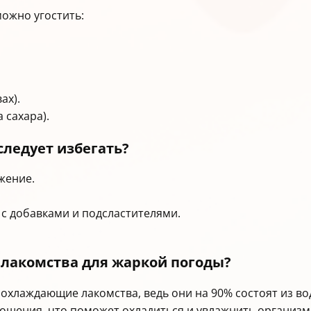
можно угостить:
ах).
 сахара).
следует избегать?
жение.
 с добавками и подсластителями.
лакомства для жаркой погоды?
охлаждающие лакомства, ведь они на 90% состоят из в
угощения, что поможет охладиться и увлажнить организм