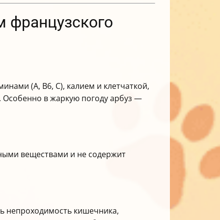
м французского
инами (А, В6, С), калием и клетчаткой,
 Особенно в жаркую погоду арбуз —
ьными веществами и не содержит
ать непроходимость кишечника,