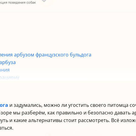
кция поведения собак
ления арбузом французского бульдога
арбуза
ания
 рациону
зского бульдога арбузом?
ога
и задумались, можно ли угостить своего питомца со
бзоре мы разберём, как правильно и безопасно давать 
нуть и какие альтернативы стоит рассмотреть. Всё изл
аться.