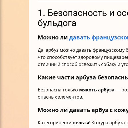
1. Безопасность и о
бульдога
Можно ли
давать французско
Да, арбуз можно давать французскому бу
что способствует здоровому пищеваре
отличный способ освежить собаку и уг
Какие части арбуза безопасн
Безопасна только
мякоть арбуза
— роз
опасных элементов.
Можно ли давать арбуз с кож
Категорически
нельзя
! Кожура арбуза