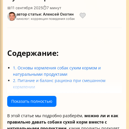
📅
11 сентября 2025
⏱
7 минут
автор статьи: Алексей Охотин
кинолог: коррекция поведения собак
Содержание:
1. Основы кормления собак сухим кормом и
натуральными продуктами
2. Питание и баланс рациона при смешанном
кормлении
3. Здоровье и возможные риски при смешанном
питании
Показать полностью
4. Практические рекомендации и особенности
кормления
В этой статье мы подробно разберём,
можно ли и как
Таблица: Основные рекомендации по смешанному
правильно давать собаке сухой корм вместе с
кормлению собак
натуральными продуктами
, какие продукты подходят