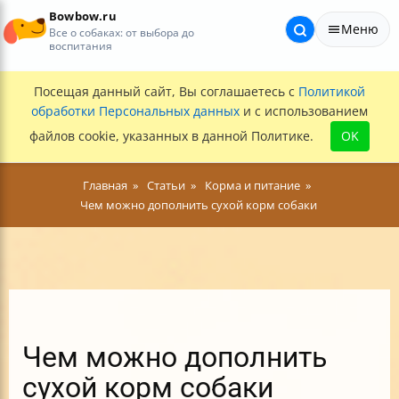
Bowbow.ru
Меню
Все о собаках: от выбора до
воспитания
Посещая данный сайт, Вы соглашаетесь с
Политикой
обработки Персональных данных
и с использованием
файлов cookie, указанных в данной Политике.
OK
Главная
Статьи
Корма и питание
Чем можно дополнить сухой корм собаки
Чем можно дополнить
сухой корм собаки