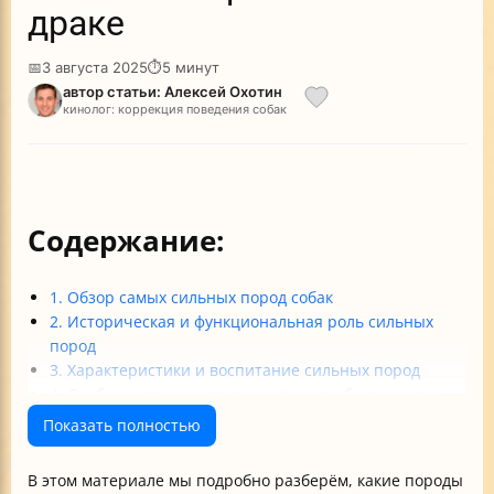
драке
📅
3 августа 2025
⏱
5 минут
автор статьи: Алексей Охотин
кинолог: коррекция поведения собак
Содержание:
1. Обзор самых сильных пород собак
2. Историческая и функциональная роль сильных
пород
3. Характеристики и воспитание сильных пород
4. Особенности и воспитание пород с боевым или
охранным прошлым
Показать полностью
Итоговые советы для владельцев сильных пород
В этом материале мы подробно разберём, какие породы