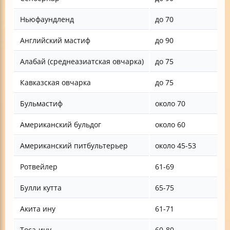
Ньюфаундленд
до 70
Английский мастиф
до 90
Алабай (среднеазиатская овчарка)
до 75
Кавказская овчарка
до 75
Бульмастиф
около 70
Американский бульдог
около 60
Американский питбультерьер
около 45-53
Ротвейлер
61-69
Булли кутта
65-75
Акита ину
61-71
Тоса-ину
60-80