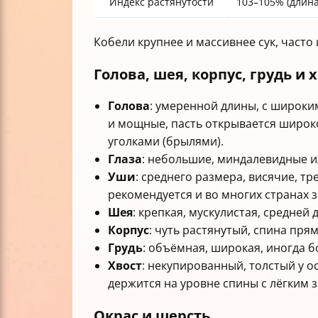
Индекс растянутости
103–105% (длина
Кобели крупнее и массивнее сук, част
Голова, шея, корпус, грудь и 
Голова
: умеренной длины, с широк
и мощные, пасть открывается широк
уголками (брылями).
Глаза
: небольшие, миндалевидные и
Уши
: среднего размера, висячие, 
рекомендуется и во многих странах 
Шея
: крепкая, мускулистая, средней 
Корпус
: чуть растянутый, спина пря
Грудь
: объёмная, широкая, иногда б
Хвост
: некупированный, толстый у о
держится на уровне спины с лёгким 
Окрас и шерсть