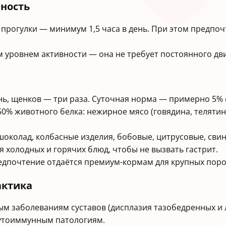
вность
прогулки — минимум 1,5 часа в день. При этом предпоч
 уровнем активности — она не требует постоянного дв
ень, щенков — три раза. Суточная норма — примерно 5% 
0% животного белка: нежирное мясо (говядина, телятин
 шоколад, колбасные изделия, бобовые, цитрусовые, сви
я холодных и горячих блюд, чтобы не вызвать гастрит.
едпочтение отдаётся премиум-кормам для крупных пор
актика
м заболеваниям суставов (дисплазия тазобедренных и ло
утоиммунным патологиям.