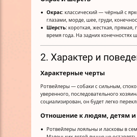
Окрас
: классический — чёрный с я
глазами, морде, шее, груди, конечнос
Шерсть
: короткая, жесткая, прямая
время года. На задних конечностях 
2. Характер и повед
Характерные черты
Ротвейлеры — собаки с сильным, спок
уверенного, последовательного хозяин
социализирован, он будет легко перек
Отношение к людям, детям 
Ротвейлеры лояльны и ласковы в сем
Маленьких детей лучше не оставлять