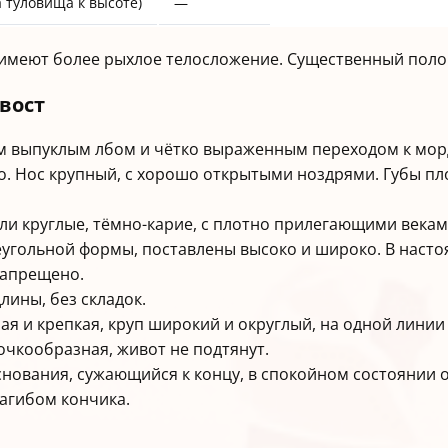
 туловища к высоте)
—
о имеют более рыхлое телосложение. Существенный пол
хвост
им выпуклым лбом и чётко выраженным переходом к мор
о. Нос крупный, с хорошо открытыми ноздрями. Губы п
ли круглые, тёмно-карие, с плотно прилегающими векам
треугольной формы, поставлены высоко и широко. В наст
запрещено.
длины, без складок.
мая и крепкая, круп широкий и округлый, на одной линии
очкообразная, живот не подтянут.
снования, сужающийся к концу, в спокойном состоянии 
загибом кончика.