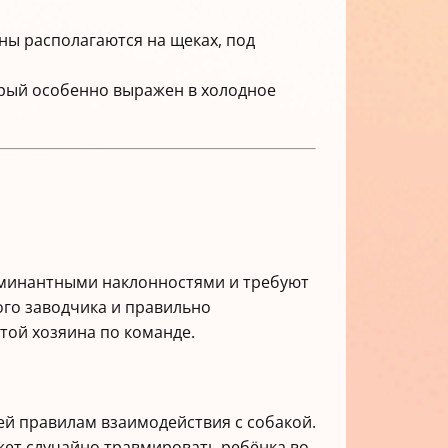
ы располагаются на щеках, под
торый особенно выражен в холодное
оминантными наклонностями и требуют
ого заводчика и правильно
той хозяина по команде.
ей правилам взаимодействия с собакой.
ожет случайно травмировать ребёнка во