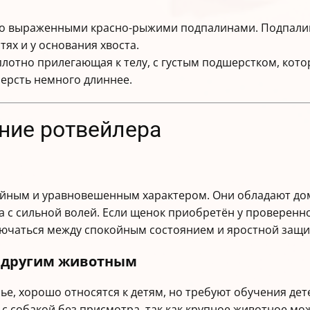
рко выраженными красно-рыжими подпалинами. Подпалин
тях и у основания хвоста.
, плотно прилегающая к телу, с густым подшерстком, ко
шерсть немного длиннее.
ение ротвейлера
ойным и уравновешенным характером. Они обладают д
а с сильной волей. Если щенок приобретён у проверенн
лючаться между спокойным состоянием и яростной защи
и другим животным
ье, хорошо относятся к детям, но требуют обучения дет
 с собакой без присмотра, так как крупное животное м