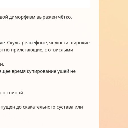
овой диморфизм выражен чётко.
де. Скулы рельефные, челюсти широкие
лотно прилегающие, с отвислыми
и.
оящее время купирование ушей не
 со спиной.
опущен до скакательного сустава или