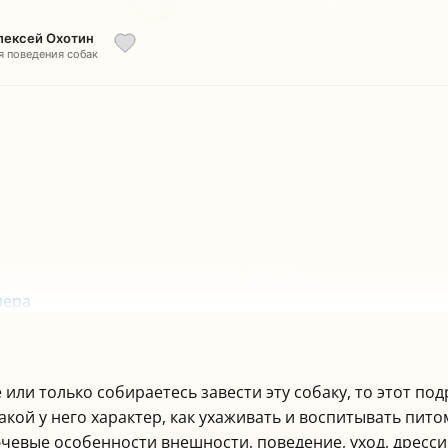
Алексей Охотин
я поведения собак
лера
изни
 или только собираетесь завести эту собаку, то этот п
какой у него характер, как ухаживать и воспитывать пит
евые особенности внешности, поведение, уход, дресси