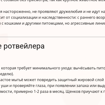
 настороженно, не проявляют дружелюбия и не идут на
ит от социализации и наследственности: с раннего воз
я с кошками и другими питомцами, но агрессивные лин
е ротвейлера
которая требует минимального ухода: вычёсывать питом
неделю).
, частое мытьё может повредить защитный жировой слой 
е уши и проверяйте глаза, при появлении запаха или вы
мости, примерно 1-2 раза в месяц. Щенков приучают к 