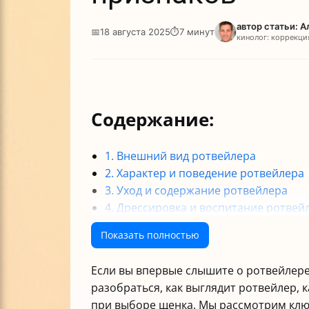
автор статьи: 
📅
18 августа 2025
⏱
7 минут
кинолог: коррекци
Содержание:
1. Внешний вид ротвейлера
2. Характер и поведение ротвейлера
3. Уход и содержание ротвейлера
4. Дрессировка и воспитание ротвей
5. Здоровье и продолжительность ж
Показать полностью
6. Стандарты породы и выбор щенка
Итог
Если вы впервые слышите о ротвейлере
разобраться, как выглядит ротвейлер, 
при выборе щенка. Мы рассмотрим ключ