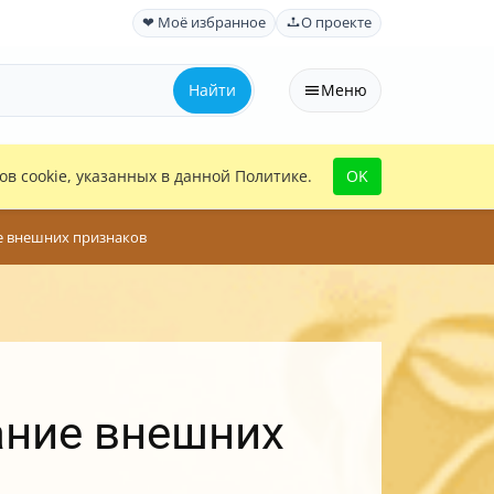
❤ Моё избранное
О проекте
Найти
Меню
в cookie, указанных в данной Политике.
OK
ие внешних признаков
ание внешних