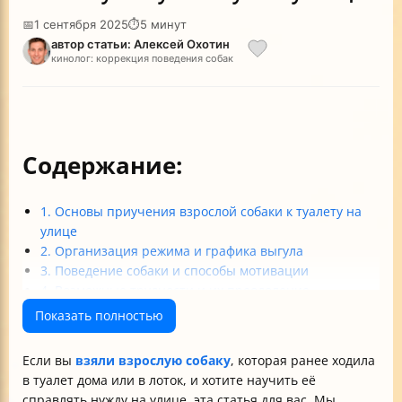
📅
1 сентября 2025
⏱
5 минут
автор статьи: Алексей Охотин
кинолог: коррекция поведения собак
Содержание:
1. Основы приучения взрослой собаки к туалету на
улице
2. Организация режима и графика выгула
3. Поведение собаки и способы мотивации
4. Возможные трудности и их преодоление
Итог
Показать полностью
Если вы
взяли взрослую собаку
, которая ранее ходила
в туалет дома или в лоток, и хотите научить её
справлять нужду на улице, эта статья для вас. Мы