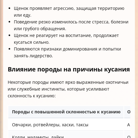
Щенок проявляет агрессию, защищая территорию
или еду.
Поведение резко изменилось после стресса, болезни
или грубого обращения.
Щенок не реагирует на воспитание, продолжает
кусаться сильно.
Появляются признаки доминирования и попытки
занять лидерство.
Влияние породы на причины кусания
Некоторые породы имеют ярко выраженные охотничьи
или служебные инстинкты, которые усиливают
склонность к кусанию:
Породы с повышенной склонностью к кусанию
Особ
Овчарки, ротвейлеры, хаски, таксы
Агре
Колли, маламуты, лайки
Охот