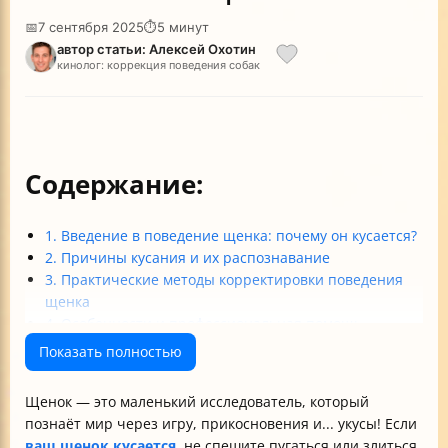
📅
7 сентября 2025
⏱
5 минут
автор статьи: Алексей Охотин
кинолог: коррекция поведения собак
Содержание:
1. Введение в поведение щенка: почему он кусается?
2. Причины кусания и их распознавание
3. Практические методы корректировки поведения
щенка
4. Особенности и профессиональная помощь
Заключение
Показать полностью
Щенок — это маленький исследователь, который
познаёт мир через игру, прикосновения и... укусы! Если
ваш щенок кусается
, не спешите пугаться или злиться.