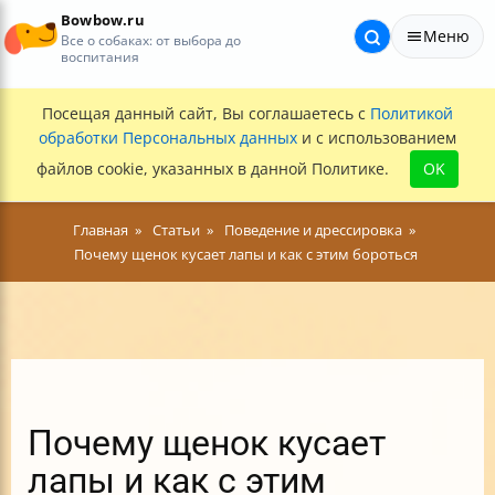
Bowbow.ru
Меню
Все о собаках: от выбора до
воспитания
Посещая данный сайт, Вы соглашаетесь с
Политикой
обработки Персональных данных
и с использованием
файлов cookie, указанных в данной Политике.
OK
Главная
Статьи
Поведение и дрессировка
Почему щенок кусает лапы и как с этим бороться
Почему щенок кусает
лапы и как с этим