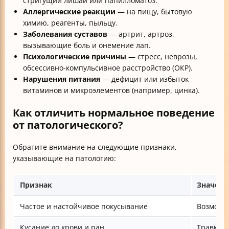
стригущий лишай или папилломатоз.
Аллергические реакции
— на пищу, бытовую
химию, реагенты, пыльцу.
Заболевания суставов
— артрит, артроз,
вызывающие боль и онемение лап.
Психологические причины
— стресс, неврозы,
обсессивно-компульсивное расстройство (ОКР).
Нарушения питания
— дефицит или избыток
витаминов и микроэлементов (например, цинка).
Как отличить нормальное поведение
от патологического?
Обратите внимание на следующие признаки,
указывающие на патологию:
Признак
Значени
Частое и настойчивое покусывание
Возможно
Кусание до крови и ран
Травмы 