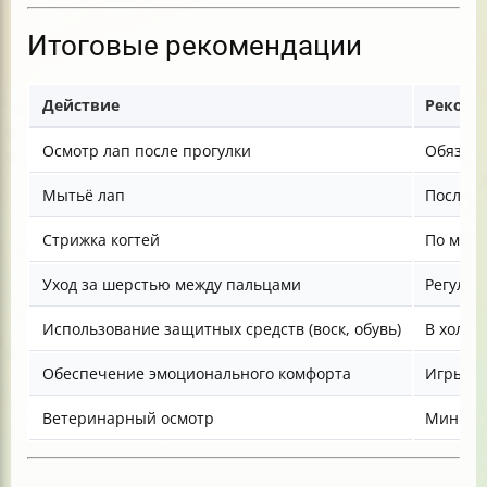
Итоговые рекомендации
Действие
Рекоме
Осмотр лап после прогулки
Обязате
Мытьё лап
После к
Стрижка когтей
По мере
Уход за шерстью между пальцами
Регуляр
Использование защитных средств (воск, обувь)
В холод
Обеспечение эмоционального комфорта
Игры, в
Ветеринарный осмотр
Минимум