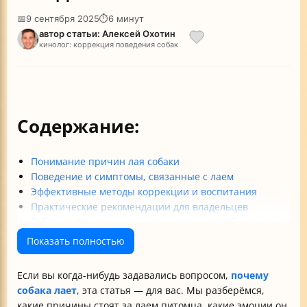
📅
9 сентября 2025
⏱
6 минут
автор статьи: Алексей Охотин
кинолог: коррекция поведения собак
Содержание:
Понимание причин лая собаки
Поведение и симптомы, связанные с лаем
Эффективные методы коррекции и воспитания
Практические рекомендации для владельцев
Таблица: Основные причины лая и способы решения
Итог
Показать полностью
Если вы когда-нибудь задавались вопросом,
почему
собака лает
, эта статья — для вас. Мы разберёмся,
какие причины стоят за лаем питомца, какие эмоции он