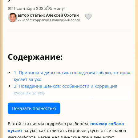
📅
11 сентября 2025
⏱
5 минут
автор статьи: Алексей Охотин
кинолог: коррекция поведения собак
Содержание:
1. Причины и диагностика поведения собаки, которая
кусает за ухо
2. Поведение щенков: особенности и коррекция
кусания за ухо
3. Профилактика и уход за ушами собаки
4. Влияние воспитания и среды на поведение собаки
Показать полностью
Итог
В этой статье мы подробно разберём,
почему собака
кусает
за ухо, как отличить игровые укусы от сигналов
дискомфорта, какие медицинские причины могут