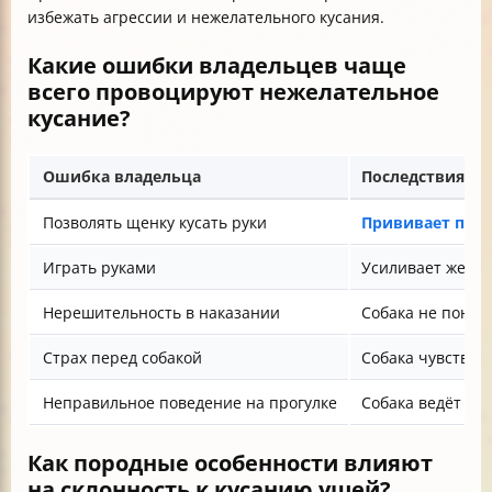
избежать агрессии и нежелательного кусания.
Какие ошибки владельцев чаще
всего провоцируют нежелательное
кусание?
Ошибка владельца
Последствия
Позволять щенку кусать руки
Прививает прив
Играть руками
Усиливает желан
Нерешительность в наказании
Собака не поним
Страх перед собакой
Собака чувствуе
Неправильное поведение на прогулке
Собака ведёт себ
Как породные особенности влияют
на склонность к кусанию ушей?