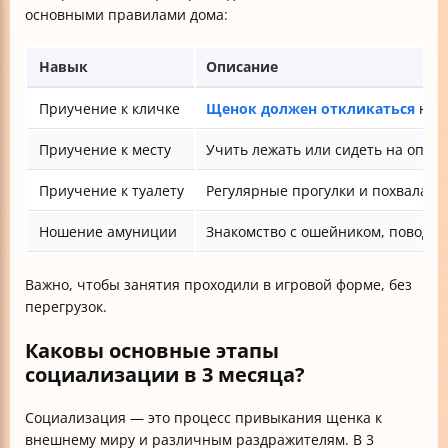
основными правилами дома:
Навык
Описание
Приучение к кличке
Щенок должен откликаться
на с
Приучение к месту
Учить лежать или сидеть на опре
Приучение к туалету
Регулярные прогулки и похвала за
Ношение амуниции
Знакомство с ошейником, поводко
Важно, чтобы занятия проходили в игровой форме, без
перегрузок.
Каковы основные этапы
социализации в 3 месяца?
Социализация — это процесс привыкания щенка к
внешнему миру и различным раздражителям. В 3