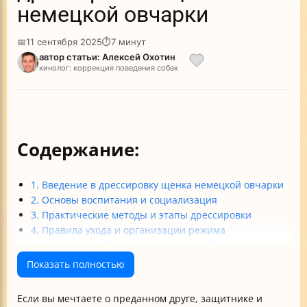
немецкой овчарки
📅
11 сентября 2025
⏱
7 минут
автор статьи: Алексей Охотин
кинолог: коррекция поведения собак
Содержание:
1. Введение в дрессировку щенка немецкой овчарки
2. Основы воспитания и социализация
3. Практические методы и этапы дрессировки
4. Правила ухода и организации режима
5. Решение проблем и типичные ошибки владельцев
Заключение
Показать полностью
Если вы мечтаете о преданном друге, защитнике и