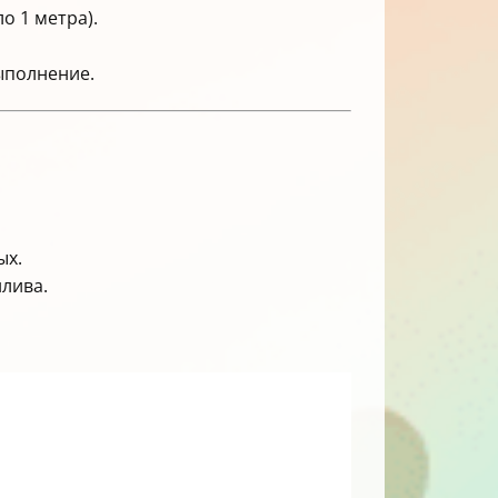
о 1 метра).
ыполнение.
ых.
нлива.