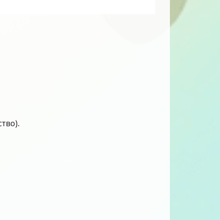
тво).