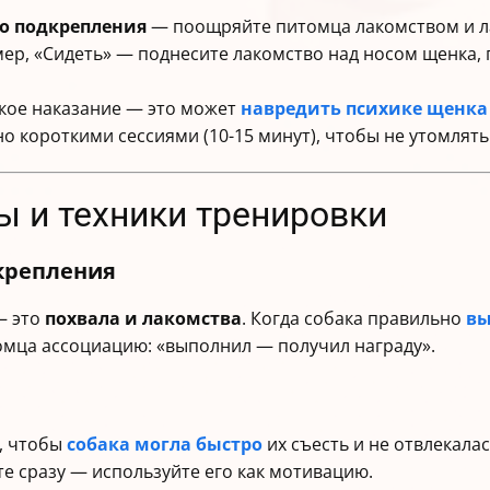
о подкрепления
— поощряйте питомца лакомством и л
ер, «Сидеть» — поднесите лакомство над носом щенка,
ское наказание — это может
навредить психике щенка
о короткими сессиями (10-15 минут), чтобы не утомлят
ы и техники тренировки
крепления
— это
похвала и лакомства
. Когда собака правильно
вы
томца ассоциацию: «выполнил — получил награду».
, чтобы
собака могла быстро
их съесть и не отвлекалас
те сразу — используйте его как мотивацию.