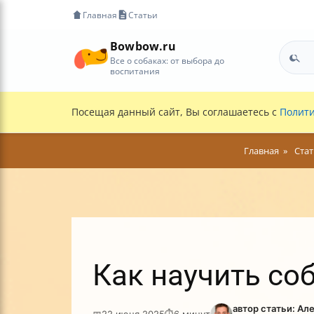
Главная
Статьи
Bowbow.ru
Все о собаках: от выбора до
воспитания
Посещая данный сайт, Вы соглашаетесь с
Полити
Главная
Ста
Как научить со
автор статьи: Ал
📅
22 июня 2025
⏱
6 минут