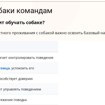
баки командам
т обучать собаке?
тного проживания с собакой важно освоить базовый на
огает контролировать поведение
томца
, успокоить его
пособствует доверию
ет управлять поведением
тяжения поводка