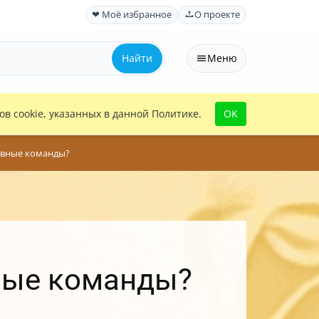
❤ Моё избранное
О проекте
Найти
Меню
в cookie, указанных в данной Политике.
OK
овные команды?
вные команды?