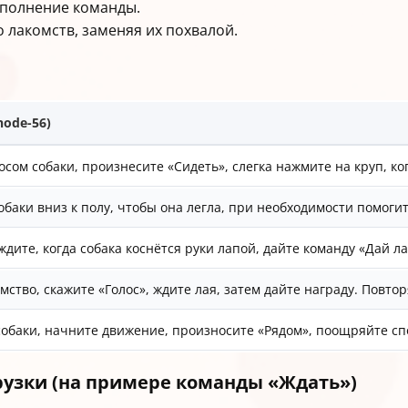
ыполнение команды.
лакомств, заменяя их похвалой.
node-56)
сом собаки, произнесите «Сидеть», слегка нажмите на круп, ко
обаки вниз к полу, чтобы она легла, при необходимости помоги
ждите, когда собака коснётся руки лапой, дайте команду «Дай ла
ство, скажите «Голос», ждите лая, затем дайте награду. Повтор
собаки, начните движение, произносите «Рядом», поощряйте с
рузки (на примере команды «Ждать»)