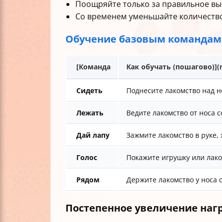
Поощряйте только за правильное в
Со временем уменьшайте количество 
Обучение базовым командам
[Команда
Как обучать (пошагово)](
Сидеть
Поднесите лакомство над но
Лежать
Ведите лакомство от носа с
Дай лапу
Зажмите лакомство в руке, 
Голос
Покажите игрушку или лаком
Рядом
Держите лакомство у носа 
Постепенное увеличение наг