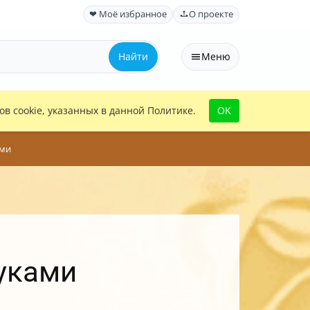
❤ Моё избранное
О проекте
Найти
Меню
в cookie, указанных в данной Политике.
OK
ами
руками