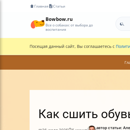
Главная
Статьи
Bowbow.ru
Все о собаках: от выбора до
воспитания
Посещая данный сайт, Вы соглашаетесь с
Полити
Гл
Как сшить обув
автор статьи: Ал
📅
26 июля 2025
⏱
5 минут