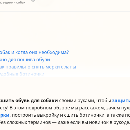
поведения собак
собак и когда она необходима?
жно для пошива обуви
ак правильно снять мерки с лапы
ь удобные ботиночки
 за обувью
войства для обуви собак
сшить обувь для собаки
своими руками, чтобы
защити
ресу! В этом подробном обзоре мы расскажем, зачем нуж
ерки
, построить выкройку и сшить ботиночки, а также 
 без сложных терминов — даже если вы новичок в рукоде