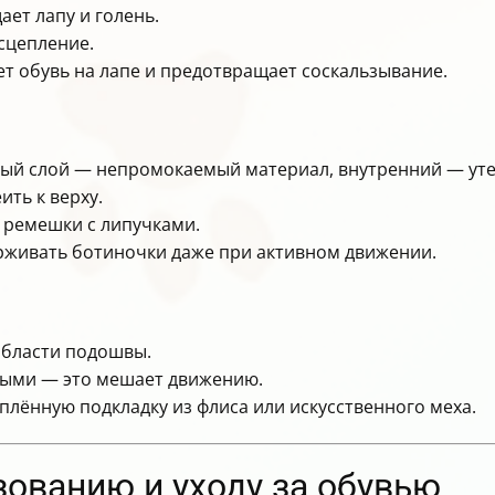
ет лапу и голень.
сцепление.
т обувь на лапе и предотвращает соскальзывание.
й слой — непромокаемый материал, внутренний — утеп
ть к верху.
 ремешки с липучками.
рживать ботиночки даже при активном движении.
области подошвы.
ными — это мешает движению.
плённую подкладку из флиса или искусственного меха.
зованию и уходу за обувью