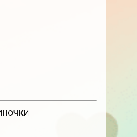
иночки