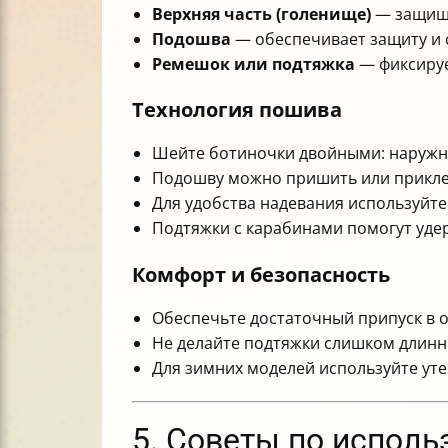
Верхняя часть (голенище)
— защища
Подошва
— обеспечивает защиту и 
Ремешок или подтяжка
— фиксируе
Технология пошива
Шейте ботиночки двойными: наружны
Подошву можно пришить или приклеи
Для удобства надевания используйте
Подтяжки с карабинами помогут уде
Комфорт и безопасность
Обеспечьте достаточный припуск в 
Не делайте подтяжки слишком длин
Для зимних моделей используйте уте
5. Советы по исполь