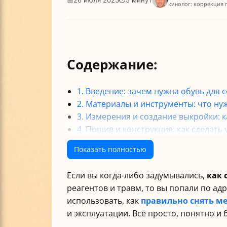
кинолог: коррекция 
Содержание:
1. Введение: зачем нужна обувь для 
2. Материалы и инструменты: что ну
3. Измерения и создание выкройки: к
4. Пошив и конструкция: как сделат
5. Советы по использованию и уходу
Показать полностью
Таблица: Основные материалы и их с
Заключение
Если вы когда-либо задумывались,
как 
реагентов и травм, то вы попали по ад
использовать, как
правильно снять м
и эксплуатации. Всё просто, понятно и