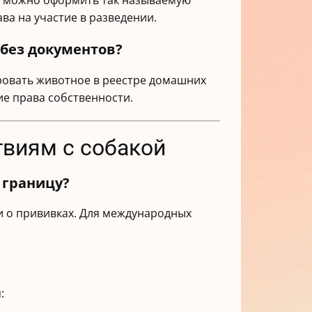
о можно оформить так называемую
ва на участие в разведении.
 без документов?
ровать животное в реестре домашних
е права собственности.
твиям с собакой
 границу?
и о прививках. Для международных
: