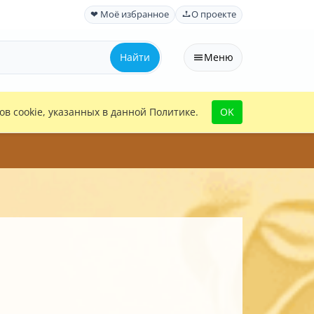
❤ Моё избранное
О проекте
Найти
Меню
в cookie, указанных в данной Политике.
OK