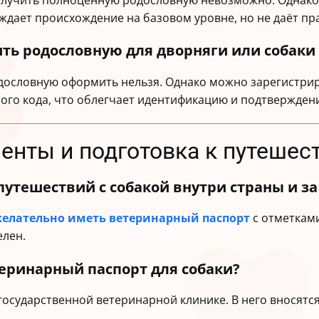
 получить полноценную родословную невозможно. Однак
дает происхождение на базовом уровне, но не даёт пра
ть родословную для дворняги или собаки
одословную оформить нельзя. Однако можно зарегистри
го кода, что облегчает идентификацию и подтверждени
енты и подготовка к путешес
утешествий с собакой внутри страны и за
желательно иметь
ветеринарный паспорт
с отметкам
елен.
еринарный паспорт для собаки?
осударственной ветеринарной клинике. В него вносятся