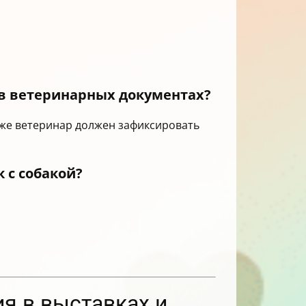
в ветеринарных документах?
же ветеринар должен зафиксировать
 с собакой?
я в выставках и