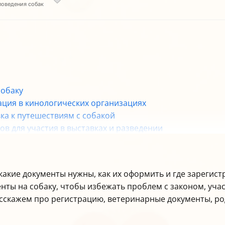
поведения собак
собаку
ция в кинологических организациях
ка к путешествиям с собакой
в для участия в выставках и разведении
 регионального законодательства
елать документы на собаку
 какие документы нужны, как их оформить и где зарегис
нты на собаку, чтобы избежать проблем с законом, учас
сскажем про регистрацию, ветеринарные документы, р