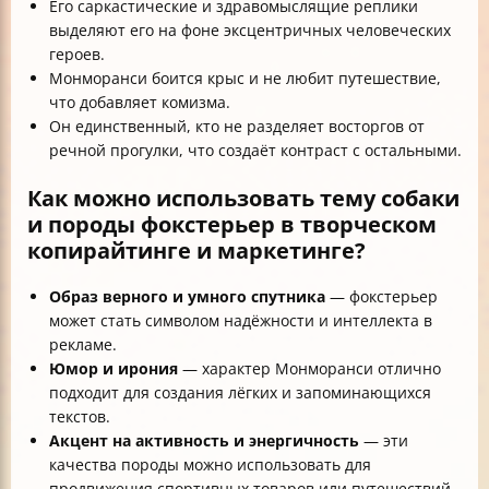
Его саркастические и здравомыслящие реплики
выделяют его на фоне эксцентричных человеческих
героев.
Монморанси боится крыс и не любит путешествие,
что добавляет комизма.
Он единственный, кто не разделяет восторгов от
речной прогулки, что создаёт контраст с остальными.
Как можно использовать тему собаки
и породы фокстерьер в творческом
копирайтинге и маркетинге?
Образ верного и умного спутника
— фокстерьер
может стать символом надёжности и интеллекта в
рекламе.
Юмор и ирония
— характер Монморанси отлично
подходит для создания лёгких и запоминающихся
текстов.
Акцент на активность и энергичность
— эти
качества породы можно использовать для
продвижения спортивных товаров или путешествий.