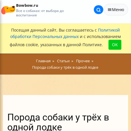
Bowbow.ru
Меню
Все о собаках: от выбора до
воспитания
Посещая данный сайт, Вы соглашаетесь с
Политикой
обработки Персональных данных
и с использованием
файлов cookie, указанных в данной Политике.
OK
Главная
Статьи
Прочее
Порода собаки у трёх в одной лодке
Порода собаки у трёх в
одной лодке