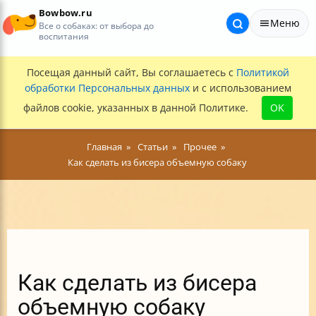
Bowbow.ru
Меню
Все о собаках: от выбора до
воспитания
Посещая данный сайт, Вы соглашаетесь с
Политикой
обработки Персональных данных
и с использованием
файлов cookie, указанных в данной Политике.
OK
Главная
Статьи
Прочее
Как сделать из бисера объемную собаку
Как сделать из бисера
объемную собаку