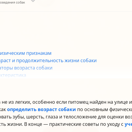
поведения собак
 физическим признакам
зраст и продолжительность жизни собаки
каторы возраста собаки
актеристика
оду с учётом возраста собаки
не из легких, особенно если питомец найден на улице и
как
определить возраст собаки
по основным физическ
вать зубы, шерсть, глаза и телосложение для оценки воз
ть жизни. В конце — практические советы по уходу с
уч