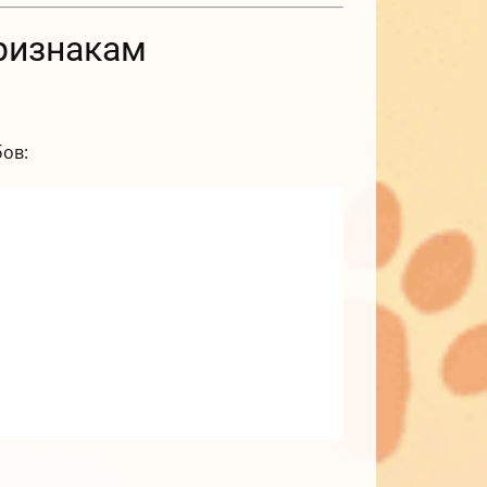
признакам
бов: