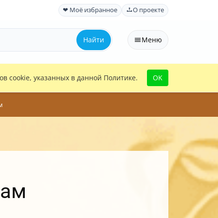
❤ Моё избранное
О проекте
Найти
Меню
в cookie, указанных в данной Политике.
OK
м
бам