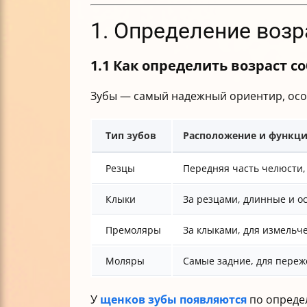
1. Определение воз
1.1 Как определить возраст с
Зубы — самый надежный ориентир, особе
Тип зубов
Расположение и функц
Резцы
Передняя часть челюсти,
Клыки
За резцами, длинные и о
Премоляры
За клыками, для измель
Моляры
Самые задние, для пере
У
щенков зубы появляются
по опреде