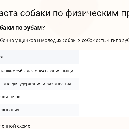
раста собаки по физическим 
обаки по зубам?
нно у щенков и молодых собак. У собак есть 4 типа зу
ия
 мелкие зубы для откусывания пищи
стрые для удержания и разрывания
чения пищи
жевывания
ленной схеме: