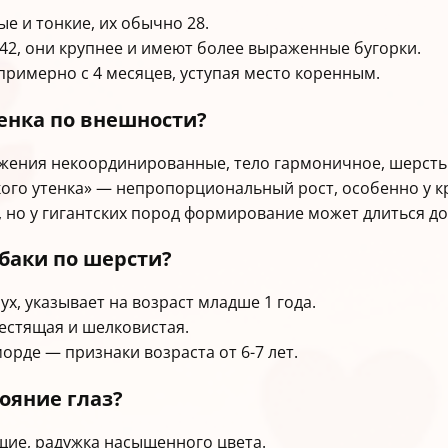
е и тонкие, их обычно 28.
42, они крупнее и имеют более выраженные бугорки.
римерно с 4 месяцев, уступая место коренным.
щенка по внешности?
ижения некоординированные, тело гармоничное, шерсть 
дкого утенка» — непропорциональный рост, особенно у к
но у гигантских пород формирование может длиться до 1
обаки по шерсти?
х, указывает на возраст младше 1 года.
лестящая и шелковистая.
морде — признаки возраста от 6-7 лет.
тояние глаз?
ящие, радужка насыщенного цвета.