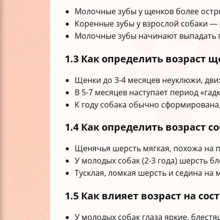
Молочные зубы у щенков более остры
Коренные зубы у взрослой собаки — 
Молочные зубы начинают выпадать п
1.3 Как определить возраст 
Щенки до 3-4 месяцев неуклюжи, дв
В 5-7 месяцев наступает период «га
К году собака обычно сформирована, 
1.4 Как определить возраст с
Щенячья шерсть мягкая, похожа на пу
У молодых собак (2-3 года) шерсть б
Тусклая, ломкая шерсть и седина на 
1.5 Как влияет возраст на сос
У молодых собак глаза яркие, блест