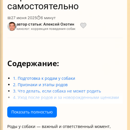
самостоятельно
📅
27 июня 2025
⏱
6 минут
автор статьи: Алексей Охотин
кинолог: коррекция поведения собак
Содержание:
1. Подготовка к родам у собаки
2. Признаки и этапы родов
3. Что делать, если собака не может родить
4. Уход после родов и за новорожденными щенками
Итог
Таблица основных признаков и действий при родах у
Показать полностью
собаки
Роды у собаки — важный и ответственный момент,