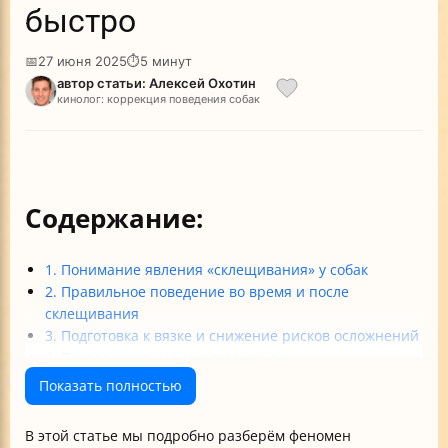
быстро
📅
27 июня 2025
⏱
5 минут
автор статьи: Алексей Охотин
кинолог: коррекция поведения собак
Содержание:
1. Понимание явления «склещивания» у собак
2. Правильное поведение во время и после
склещивания
3. Подготовка к вязке и снижение рисков осложнений
4. Последствия и уход после вязки
Итоги
Показать полностью
В этой статье мы подробно разберём феномен