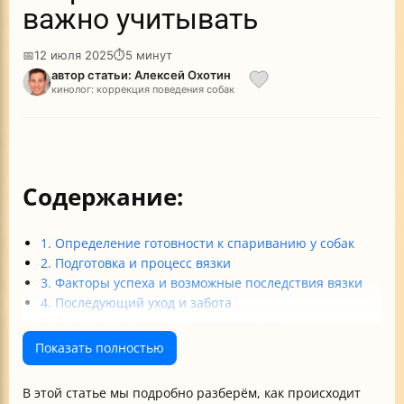
важно учитывать
📅
12 июля 2025
⏱
5 минут
автор статьи: Алексей Охотин
кинолог: коррекция поведения собак
Содержание:
1. Определение готовности к спариванию у собак
2. Подготовка и процесс вязки
3. Факторы успеха и возможные последствия вязки
4. Последующий уход и забота
5. Альтернативы и связанные решения
Итог: что нужно помнить о вязке собак?
Показать полностью
В этой статье мы подробно разберём, как происходит