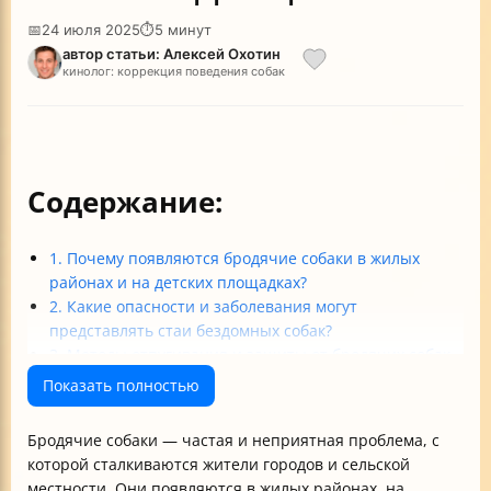
📅
24 июля 2025
⏱
5 минут
автор статьи: Алексей Охотин
кинолог: коррекция поведения собак
Содержание:
1. Почему появляются бродячие собаки в жилых
районах и на детских площадках?
2. Какие опасности и заболевания могут
представлять стаи бездомных собак?
3. Методы отпугивания и защиты от бродячих собак
4. Альтернативные способы защиты при
Показать полностью
ограниченном бюджете
5. Правила поведения при встрече с бродячими
Бродячие собаки — частая и неприятная проблема, с
собаками
которой сталкиваются жители городов и сельской
6. Кто отвечает за отлов и содержание бродячих
местности. Они появляются в жилых районах, на