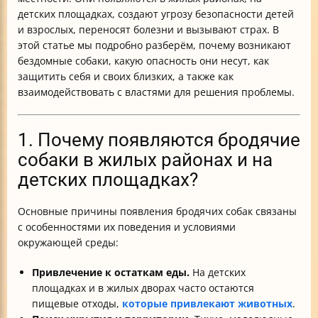
собак?
детских площадках, создают угрозу безопасности детей
7. Как взаимодействовать с местными службами
и взрослых, переносят болезни и вызывают страх. В
отлова и стерилизации?
этой статье мы подробно разберём, почему возникают
8. Что делать, если управляющая компания или
бездомные собаки, какую опасность они несут, как
местные органы отказываются решать проблему?
защитить себя и своих близких, а также как
Итог
взаимодействовать с властями для решения проблемы.
1. Почему появляются бродячие
собаки в жилых районах и на
детских площадках?
Основные причины появления бродячих собак связаны
с особенностями их поведения и условиями
окружающей среды:
Привлечение к остаткам еды.
На детских
площадках и в жилых дворах часто остаются
пищевые отходы,
которые привлекают животных
.