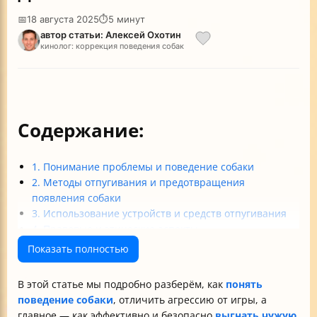
📅
18 августа 2025
⏱
5 минут
автор статьи: Алексей Охотин
кинолог: коррекция поведения собак
Содержание:
1. Понимание проблемы и поведение собаки
2. Методы отпугивания и предотвращения
появления собаки
3. Использование устройств и средств отпугивания
4. Правовые и этические аспекты
Практические советы для защиты вашего дома и
Показать полностью
участка от чужих собак
Заключение
В этой статье мы подробно разберём, как
понять
поведение собаки
, отличить агрессию от игры, а
главное — как эффективно и безопасно
выгнать чужую