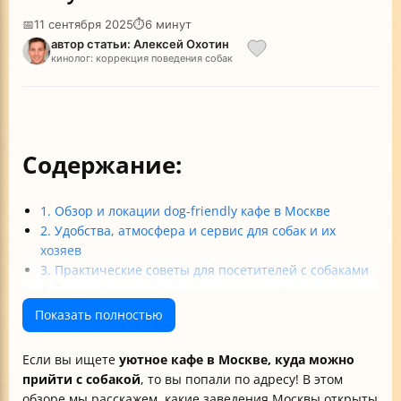
📅
11 сентября 2025
⏱
6 минут
автор статьи: Алексей Охотин
кинолог: коррекция поведения собак
Содержание:
1. Обзор и локации dog-friendly кафе в Москве
2. Удобства, атмосфера и сервис для собак и их
хозяев
3. Практические советы для посетителей с собаками
4. Еда, напитки и специальные предложения
5. Уникальные особенности и тренды московской
Показать полностью
сцены dog-friendly кафе
Итог
Если вы ищете
уютное кафе в Москве, куда можно
прийти с собакой
, то вы попали по адресу! В этом
обзоре мы расскажем, какие заведения Москвы открыты