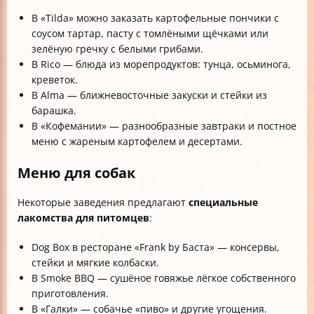
В «Tilda» можно заказать картофельные пончики с
соусом тартар, пасту с томлёными щёчками или
зелёную гречку с белыми грибами.
В Rico — блюда из морепродуктов: тунца, осьминога,
креветок.
В Alma — ближневосточные закуски и стейки из
барашка.
В «Кофемании» — разнообразные завтраки и постное
меню с жареным картофелем и десертами.
Меню для собак
Некоторые заведения предлагают
специальные
лакомства для питомцев
:
Dog Box в ресторане «Frank by Баста» — консервы,
стейки и мягкие колбаски.
В Smoke BBQ — сушёное говяжье лёгкое собственного
приготовления.
В «Галки» — собачье «пиво» и другие угощения.