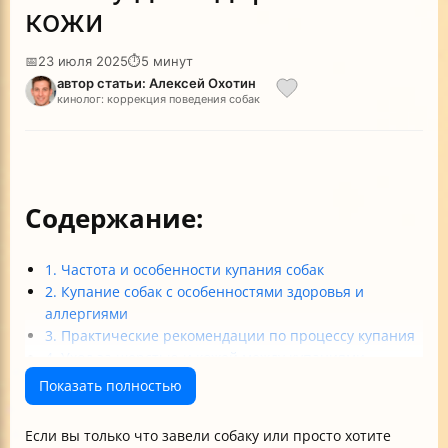
кожи
📅
23 июля 2025
⏱
5 минут
автор статьи: Алексей Охотин
кинолог: коррекция поведения собак
Содержание:
1. Частота и особенности купания собак
2. Купание собак с особенностями здоровья и
аллергиями
3. Практические рекомендации по процессу купания
4. Уход за шерстью и кожей между купаниями
Итог
Показать полностью
Если вы только что завели собаку или просто хотите