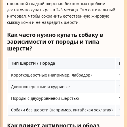
с короткой гладкой шерстью без кожных проблем
достаточно купать раз в 2–3 месяца. Это оптимальный
интервал, чтобы сохранить естественную жировую
смазку кожи и не навредить шерсти.
Как часто нужно купать собаку в
зависимости от породы и типа
шерсти?
Тип шерсти / Порода
Рек
Короткошерстные (например, лабрадор)
1 ра
Длинношерстные и кудрявые
1 ра
Породы с двухуровневой шерстью
1 ра
Собаки без шерсти (например, китайская хохлатая)
1 р
Как влияет активность и образ