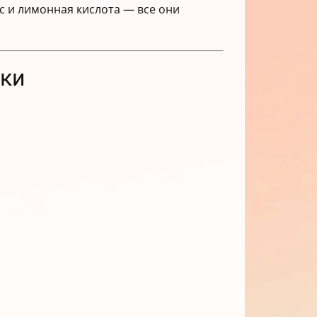
с и лимонная кислота — все они
аки