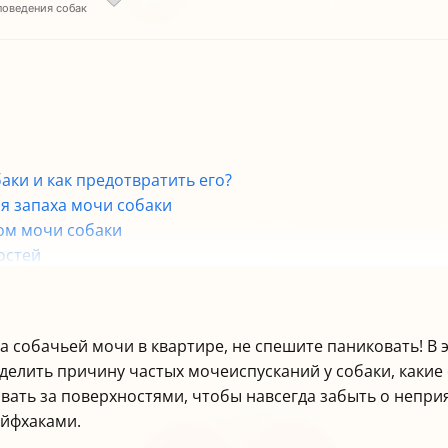
поведения собак
аки и как предотвратить его?
ия запаха мочи собаки
ом мочи собаки
остей
ностей после удаления запаха
а собачьей мочи в квартире, не спешите паниковать! В 
еделить причину частых мочеиспусканий у собаки, какие
живать за поверхностями, чтобы навсегда забыть о непр
айфхаками.