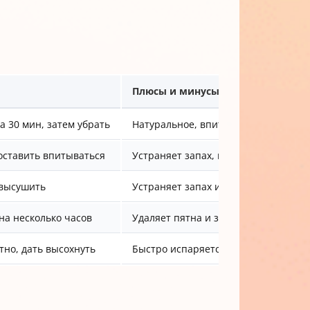
Плюсы и минусы
а 30 мин, затем убрать
Натуральное, впитывает влагу, без 
 оставить впитываться
Устраняет запах, но требует провет
 высушить
Устраняет запах и отпугивает соба
на несколько часов
Удаляет пятна и запах, но осторож
тно, дать высохнуть
Быстро испаряется, не требует смы