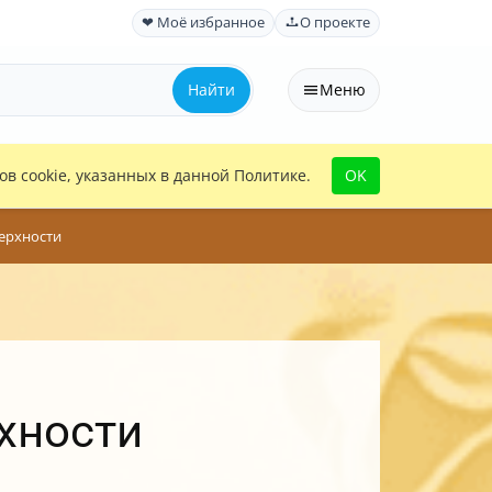
❤ Моё избранное
О проекте
Найти
Меню
в cookie, указанных в данной Политике.
OK
верхности
рхности