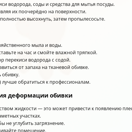
си водорода, соды и средства для мытья посуды.
авляя их поочерёдно на поверхности.
 полностью высохнуть, затем пропылесосьте.
зяйственного мыла и воды.
ставьте на час и смойте влажной тряпкой.
ор перекиси водорода с содой.
виться от запаха на тканевой обивке.
 обивку.
т) лучше обратиться к профессионалам.
ия деформации обивки
ством жидкости — это может привести к появлению пле
аметных участках.
бы не углубить загрязнение.
ривайте помещение.