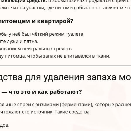
гивающих средств.
В зоомагазинах продаются спреи с
лите их на участки, где питомец обычно оставляет метк
 питомцем и квартирой?
тобы у неё был чёткий режим туалета.
те лужи и пятна.
зованием нейтральных средств.
у питомца, чтобы запах не впитывался в ткани.
ства для удаления запаха мо
 что это и как работают?
альные спреи с энзимами (ферментами), которые расще
ничтожают его источник. Такие средства:
дов.