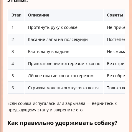
Этап
Описание
Советы
1
Протянуть руку к собаке
Не приближа
2
Касание лапы на полсекунды
Постепенно
3
Взять лапу в ладонь
Не сжимайт
4
Прикосновение когтерезом к когтю
Без стрижки
5
Лёгкое сжатие когтя когтерезом
Без обреза
6
Стрижка маленького кусочка когтя
Только ког
Если собака испугалась или зарычала — вернитесь к
предыдущему этапу и закрепите его.
Как правильно удерживать собаку?