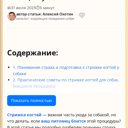
📅
31 июля 2025
⏱
5 минут
автор статьи: Алексей Охотин
кинолог: коррекция поведения собак
Содержание:
1. Понимание страха и подготовка к стрижке когтей у
собаки
2. Практические советы по стрижке когтей для собак,
боящихся процедуры
3. Управление стрессом и создание позитивного
опыта
Показать полностью
4. Особые ситуации и помощь профессионалов
Итоговые советы для владельцев собак, боящихся
Стрижка когтей —
важная часть ухода за собакой, но
стрижки когтей
что делать, если
ваш питомец боится
этой процедуры?
В этой статье мы подробно разберём причины страха,