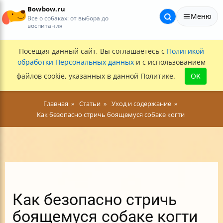
Bowbow.ru
Меню
Все о собаках: от выбора до
воспитания
Посещая данный сайт, Вы соглашаетесь с
Политикой
обработки Персональных данных
и с использованием
файлов cookie, указанных в данной Политике.
OK
Главная
Статьи
Уход и содержание
Как безопасно стричь боящемуся собаке когти
Как безопасно стричь
боящемуся собаке когти