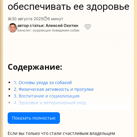
обеспечивать ее здоровье
📅
30 августа 2025
⏱
6 минут
автор статьи: Алексей Охотин
кинолог: коррекция поведения собак
Содержание:
1. Основы ухода за собакой
2. Физическая активность и прогулки
3. Воспитание и социализация
4. Здоровье и ветеринарный уход
5. Комфорт и психологическое благополучие
Итог
Показать полностью
Если вы только что стали счастливым владельцем