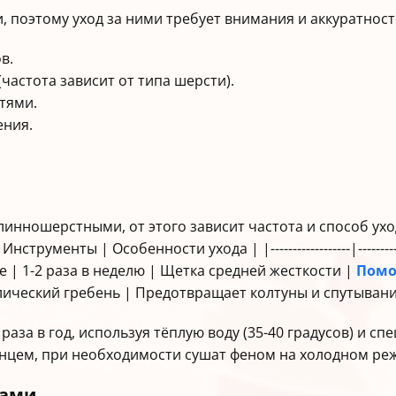
, поэтому уход за ними требует внимания и аккуратнос
в.
(частота зависит от типа шерсти).
гтями.
ения.
инношерстными, от этого зависит частота и способ ухо
ты | Особенности ухода | |------------------|----------------------
шерстные | 1-2 раза в неделю | Щетка средней жесткости |
Помо
ический гребень | Предотвращает колтуны и спутывани
раза в год, используя тёплую воду (35-40 градусов) и 
нцем, при необходимости сушат феном на холодном ре
бами