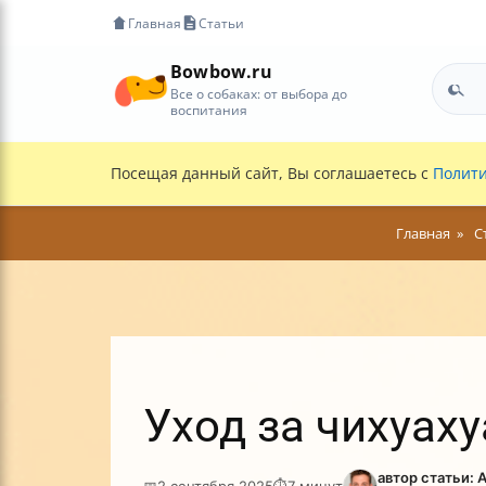
Главная
Статьи
Bowbow.ru
Все о собаках: от выбора до
воспитания
Посещая данный сайт, Вы соглашаетесь с
Полити
Главная
С
Уход за чихуаху
автор статьи: 
📅
2 сентября 2025
⏱
7 минут