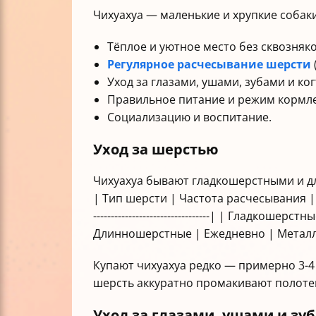
Чихуахуа — маленькие и хрупкие собаки
Тёплое и уютное место без сквозняко
Регулярное расчесывание шерсти
Уход за глазами, ушами, зубами и ко
Правильное питание и режим кормл
Социализацию и воспитание.
Уход за шерстью
Чихуахуа бывают гладкошерстными и дл
| Тип шерсти | Частота расчесывания | Инструмен
---------------------------------| | Гладко
Длинношерстные | Ежедневно | Металл
Купают чихуахуа редко — примерно 3-4 
шерсть аккуратно промакивают полоте
Уход за глазами, ушами и зу