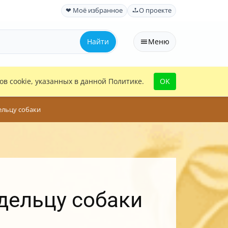
❤ Моё избранное
О проекте
Найти
Меню
в cookie, указанных в данной Политике.
OK
дельцу собаки
адельцу собаки