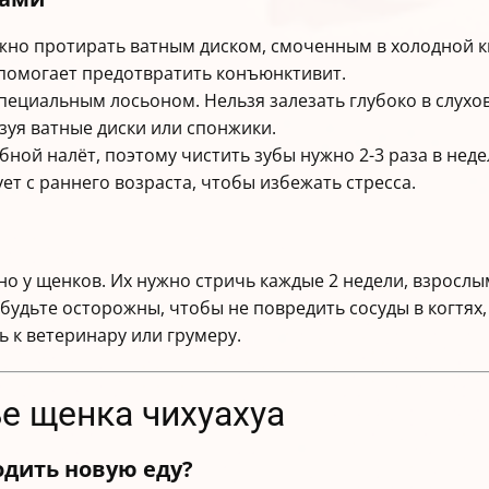
нужно протирать ватным диском, смоченным в холодной к
 помогает предотвратить конъюнктивит.
специальным лосьоном. Нельзя залезать глубоко в слухо
зуя ватные диски или спонжики.
зубной налёт, поэтому чистить зубы нужно 2-3 раза в не
ует с раннего возраста, чтобы избежать стресса.
нно у щенков. Их нужно стричь каждые 2 недели, взросл
, будьте осторожны, чтобы не повредить сосуды в когтях
 к ветеринару или грумеру.
ье щенка чихуахуа
одить новую еду?