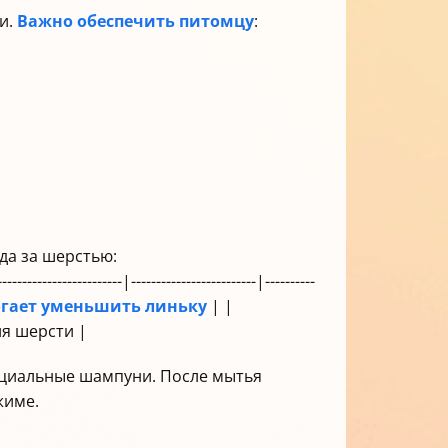
ти.
Важно обеспечить питомцу
:
да за шерстью:
-----------|-------------------------|----------
гает уменьшить линьку
| |
я шерсти |
специальные шампуни. После мытья
жиме.