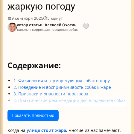
жаркую погоду
📅
9 сентября 2025
⏱
5 минут
автор статьи: Алексей Охотин
кинолог: коррекция поведения собак
Содержание:
1. Физиология и терморегуляция собак в жару
2. Поведение и восприимчивость собак к жаре
3. Признаки и опасности перегрева
4. Практические рекомендации для владельцев собак
5. Сравнение с другими домашними животными
Итог: почему в жару собака высовывает язык?
Показать полностью
Когда на
улице стоит жара
, многие из нас замечают,