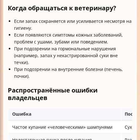
Когда обращаться к ветеринару?
Если запах сохраняется или усиливается несмотря на
гигиену.
Если появляются симптомы кожных заболеваний,
проблем с ушами, зубами или поведением.
При подозрении на гормональные нарушения
(например, запах у некастрированной суки вне
течки).
При подозрении на внутренние болезни (печень,
почки).
Распространённые ошибки
владельцев
Ошибка
После
Частое купание «человеческими» шампунями
Сухост
Недостаточная сушка после купания
Размно