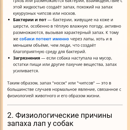
грязь или размножаются бактерии, взаимодействие с
этой жидкостью создаёт запах, похожий на запах
кукурузных чипсов или носков.
Бактерии и пот
— бактерии, живущие на коже и
шерсти, особенно в тёплую влажную погоду, активно
размножаются, вызывая характерный запах. К тому
же
собаки потеют именно
через лапы, хоть и в
меньшем объёме, чем люди, что создаёт
благоприятную среду для бактерий.
Загрязнения
— если собака наступала на мусор,
остатки пищи или другие пахучие вещества, запах
усиливается.
Таким образом, запах "носок" или "чипсов" — это в
большинстве случаев нормальное явление, связанное с
физиологией животного и его образом жизни.
2. Физиологические причины
запаха лап у собак