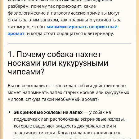
8. Натуральные и дополнительные методы борьбы с
разберём, почему так происходит, какие
запахом
физиологические и патологические причины могут
Итог: как сделать так, чтобы ваша собака пахла
стоять за этим запахом, как правильно ухаживать за
приятно?
питомцем, чтобы
минимизировать неприятный
Заключение
аромат
, и когда стоит обращаться к ветеринару.
1. Почему собака пахнет
носками или кукурузными
чипсами?
Вы не ослышались — запах лап собаки действительно
может напоминать запах старых носков или кукурузных
чипсов. Откуда такой необычный аромат?
Эккриновые железы на лапах
— у собак на
подушечках лап расположены эккриновые железы,
которые выделяют жидкость для увлажнения и
эластичности кожи. Когда на лапах скапливается