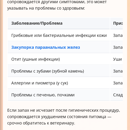
сопровождается другими симптомами, это может
указывать на проблемы со здоровьем:
Заболевание/Проблема
Призна
Грибковые или бактериальные инфекции кожи
Запах у
Закупорка параанальных желез
Запах из
Отит (ушные инфекции)
Уши пах
Проблемы с зубами (зубной камень)
Запах из
Аллергии и пиометра (у сук)
Запах т
Проблемы с печенью, почками
Сладков
Если запах не исчезает после гигиенических процедур,
сопровождается ухудшением состояния питомца —
срочно обратитесь к ветеринару.