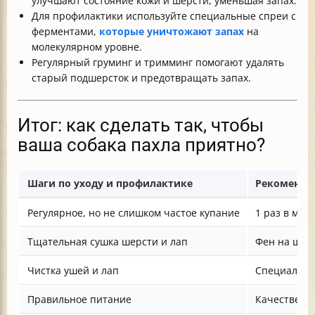
улучшают состояние кожи и шерсти, уменьшая запах.
Для профилактики используйте специальные спреи с
ферментами,
которые уничтожают запах
на
молекулярном уровне.
Регулярный груминг и тримминг помогают удалять
старый подшерсток и предотвращать запах.
Итог: как сделать так, чтобы
ваша собака пахла приятно?
Шаги по уходу и профилактике
Рекоменда
Регулярное, но не слишком частое купание
1 раз в ме
Тщательная сушка шерсти и лап
Фен на щад
Чистка ушей и лап
Специальны
Правильное питание
Качественн