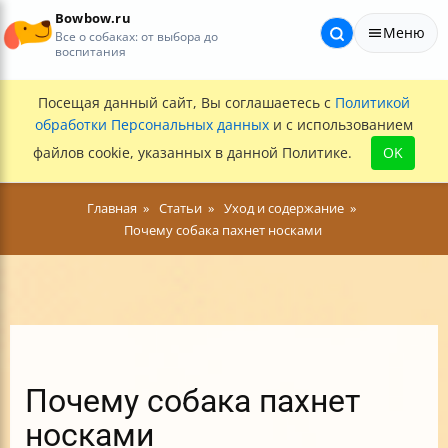
Bowbow.ru
Меню
Все о собаках: от выбора до
воспитания
Посещая данный сайт, Вы соглашаетесь с
Политикой
обработки Персональных данных
и с использованием
файлов cookie, указанных в данной Политике.
OK
Главная
Статьи
Уход и содержание
Почему собака пахнет носками
Почему собака пахнет
носками