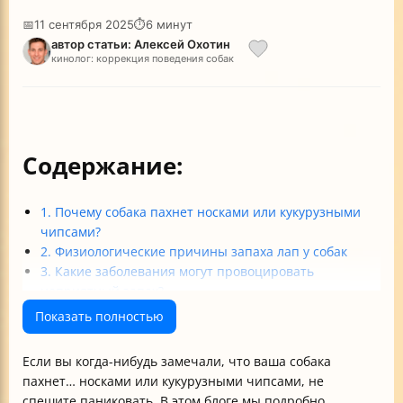
📅
11 сентября 2025
⏱
6 минут
автор статьи: Алексей Охотин
кинолог: коррекция поведения собак
Содержание:
1. Почему собака пахнет носками или кукурузными
чипсами?
2. Физиологические причины запаха лап у собак
3. Какие заболевания могут провоцировать
неприятный запах?
4. Как определить, что запах — признак серьёзного
Показать полностью
заболевания?
5. Уход за собакой для уменьшения запаха
Если вы когда-нибудь замечали, что ваша собака
6. Влияние питания и окружающей среды на запах
пахнет… носками или кукурузными чипсами, не
7. Распознавание и предупреждение проблем
спешите паниковать. В этом блоге мы подробно