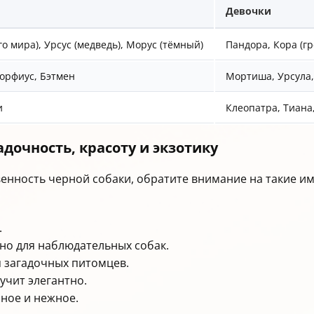
Девочки
го мира), Урсус (медведь), Морус (тёмный)
Пандора, Кора (г
орфиус, Бэтмен
Мортиша, Урсула,
и
Клеопатра, Тиана
очность, красоту и экзотику
венность черной собаки, обратите внимание на такие им
.
ьно для наблюдательных собак.
я загадочных питомцев.
учит элегантно.
ное и нежное.