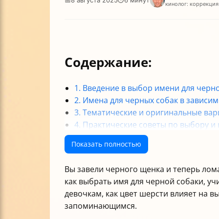
кинолог: коррекция
Содержание:
1. Введение в выбор имени для черн
2. Имена для черных собак в зависим
3. Тематические и оригинальные ва
4. Практические советы по выбору 
Итог: как назвать черную собаку
Показать полностью
Таблица примеров имен для черных 
Вы завели черного щенка и теперь лома
как выбрать имя для черной собаки, уч
девочкам, как цвет шерсти влияет на 
запоминающимся.