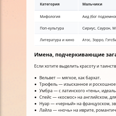
Категория
Мальчики
Мифология
Аид (бог подземно
Поп-культура
Сириус, Саурон, М
Литература и кино
Атос, Зорро, Гэтсб
Имена, подчеркивающие загад
Если хотите выделить красоту и таинст
Вельвет — мягкое, как бархат.
Трюфель — изысканное и роскошное
Умбра — с латинского «тень», идеал
Спейс — «космос» на английском, дл
Нуар — «черный» на французском, зв
Лайла — «ночь» на иврите, романтич