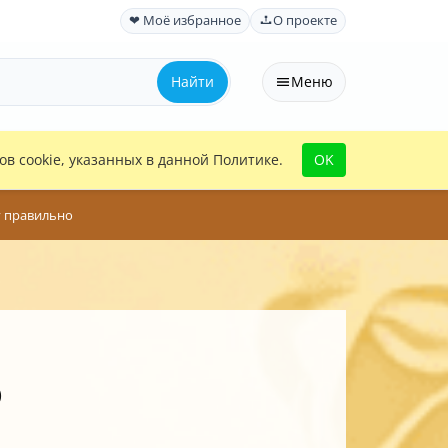
❤ Моё избранное
О проекте
Найти
Меню
в cookie, указанных в данной Политике.
OK
у правильно
о