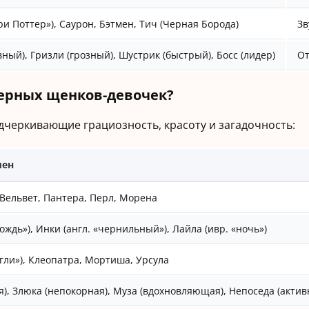
ри Поттер»), Саурон, Бэтмен, Тич (Черная Борода)
Зв
вный), Гризли (грозный), Шустрик (быстрый), Босс (лидер)
От
черных щенков-девочек?
дчеркивающие грациозность, красоту и загадочность:
мен
 Вельвет, Пантера, Перл, Морена
дождь»), Инки (англ. «чернильный»), Лайла (ивр. «ночь»)
гли»), Клеопатра, Мортиша, Урсула
я), Злюка (непокорная), Муза (вдохновляющая), Непоседа (актив