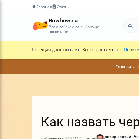
Главная
Статьи
Bowbow.ru
Все о собаках: от выбора до
воспитания
Посещая данный сайт, Вы соглашаетесь с
Полити
Главная
Как назвать че
автор статьи: А
📅
8 августа 2025
⏱
6 минут