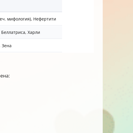
реч. мифология), Нефертити
 Беллатриса, Харли
, Зена
ена: