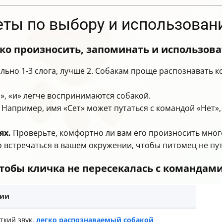
веты по выбору и использова
гко произносить, запоминать и использова
ьно 1-3 слога, лучше 2. Собакам проще распознавать к
о», «и» легче воспринимаются собакой.
Например, имя «Сет» может путаться с командой «Нет»,
ях.
Проверьте, комфортно ли вам его произносить много
 встречаться в вашем окружении, чтобы питомец не пут
тобы кличка не пересекалась с командами
ции
ткий звук,
легко распознаваемый собакой