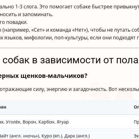
ьно 1-3 слога. Это помогает собаке быстрее привыкнуть
носить и запоминать.
го повадки.
(например, «Сет» и команда «Нет»), чтобы не путать соб
 языков, мифологии, поп-культуры, если они подходят 
 собак в зависимости от пола
черных щенков-мальчиков?
отражающие силу, энергию и загадочность. Вот несколь
мен
О
, Уголёк, Ворон, Карбон, Ягуар
Пр
Найт (англ. «ночь»), Куро (яп.), Дарк (англ.)
Эк