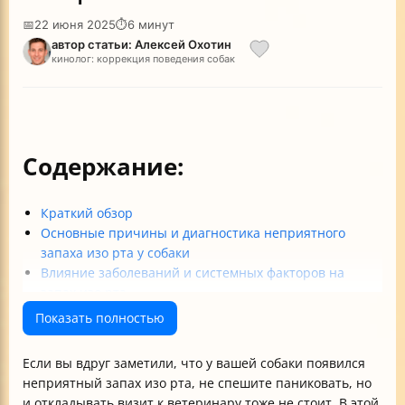
📅
22 июня 2025
⏱
6 минут
автор статьи: Алексей Охотин
кинолог: коррекция поведения собак
Содержание:
Краткий обзор
Основные причины и диагностика неприятного
запаха изо рта у собаки
Влияние заболеваний и системных факторов на
запах изо рта
Признаки и симптомы, сопровождающие
Показать полностью
неприятный запах
Профилактика и уход для предотвращения запаха
Если вы вдруг заметили, что у вашей собаки появился
изо рта
неприятный запах изо рта, не спешите паниковать, но
Когда и как обращаться к ветеринару
и откладывать визит к ветеринару тоже не стоит. В этой