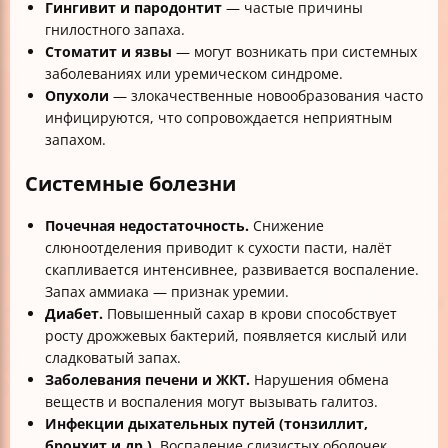
Гингивит и пародонтит
— частые причины
гнилостного запаха.
Стоматит и язвы
— могут возникать при системных
заболеваниях или уремическом синдроме.
Опухоли
— злокачественные новообразования часто
инфицируются, что сопровождается неприятным
запахом.
Системные болезни
Почечная недостаточность.
Снижение
слюноотделения приводит к сухости пасти, налёт
скапливается интенсивнее, развивается воспаление.
Запах аммиака — признак уремии.
Диабет.
Повышенный сахар в крови способствует
росту дрожжевых бактерий, появляется кислый или
сладковатый запах.
Заболевания печени и ЖКТ.
Нарушения обмена
веществ и воспаления могут вызывать галитоз.
Инфекции дыхательных путей (тонзиллит,
бронхит и др.).
Воспаление слизистых оболочек