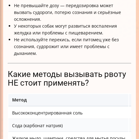
Не превышайте дозу — передозировка может
вызвать судороги, потерю сознания и серьёзные
осложнения.
У некоторых собак могут развиться воспаления
желудка или проблемы с пищеварением.
Не используйте перекись, если питомец уже без
сознания, судорожит или имеет проблемы с
дыханием.
Какие методы вызывать рвоту
НЕ стоит применять?
Метод
По
Высококонцентрированная соль
Мо
Сода (карбонат натрия)
Вы
Жидкое мыло, шампуни, средства для мытья посуды
То