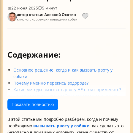
📅
22 июня 2025
⏱
5 минут
автор статьи: Алексей Охотин
кинолог: коррекция поведения собак
Содержание:
Основное решение: когда и как вызвать рвоту у
собаки
Почему именно перекись водорода?
Какие методы вызывать рвоту НЕ стоит применять?
Как определить, что у собаки отравление и нужна
помощь?
Показать полностью
Когда нельзя вызывать рвоту самостоятельно?
Что делать после вызова рвоты?
В этой статье мы подробно разберём, когда и почему
Дополнительные советы и особенности
необходимо
вызывать рвоту у собаки
, как сделать это
Итог: пошаговая инструкция для владельца
безопасно в домашних условиях, какие существуют