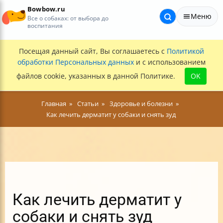
Bowbow.ru
Меню
Все о собаках: от выбора до
воспитания
Посещая данный сайт, Вы соглашаетесь с
Политикой
обработки Персональных данных
и с использованием
файлов cookie, указанных в данной Политике.
OK
Главная
Статьи
Здоровье и болезни
Как лечить дерматит у собаки и снять зуд
Как лечить дерматит у
собаки и снять зуд