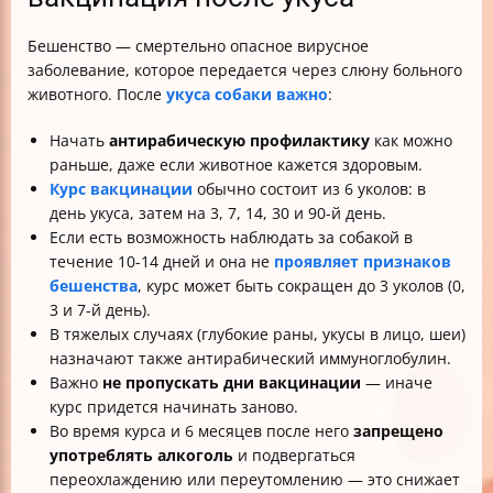
Бешенство — смертельно опасное вирусное
заболевание, которое передается через слюну больного
животного. После
укуса собаки важно
:
Начать
антирабическую профилактику
как можно
раньше, даже если животное кажется здоровым.
Курс вакцинации
обычно состоит из 6 уколов: в
день укуса, затем на 3, 7, 14, 30 и 90-й день.
Если есть возможность наблюдать за собакой в
течение 10-14 дней и она не
проявляет признаков
бешенства
, курс может быть сокращен до 3 уколов (0,
3 и 7-й день).
В тяжелых случаях (глубокие раны, укусы в лицо, шеи)
назначают также антирабический иммуноглобулин.
Важно
не пропускать дни вакцинации
— иначе
курс придется начинать заново.
Во время курса и 6 месяцев после него
запрещено
употреблять алкоголь
и подвергаться
переохлаждению или переутомлению — это снижает