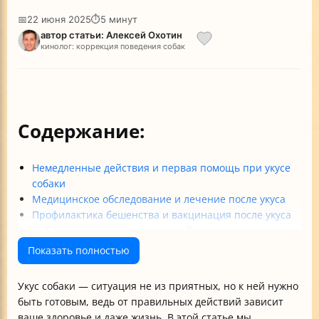
📅
22 июня 2025
⏱
5 минут
автор статьи: Алексей Охотин
кинолог: коррекция поведения собак
Содержание:
Немедленные действия и первая помощь при укусе
собаки
Медицинское обследование и лечение после укуса
Профилактика бешенства и вакцинация после укуса
Наблюдение за животным и действия при
подозрении на бешенство
Показать полностью
Профилактика укусов и рекомендации по поведению
с собаками
Укус собаки — ситуация не из приятных, но к ней нужно
Итог: что делать, если укусила собака?
быть готовым, ведь от правильных действий зависит
ваше здоровье и даже жизнь. В этой статье мы