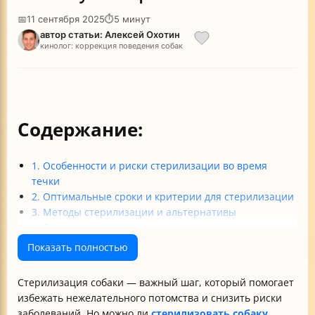
📅
11 сентября 2025
⏱
5 минут
автор статьи: Алексей Охотин
кинолог: коррекция поведения собак
Содержание:
1. Особенности и риски стерилизации во время
течки
2. Оптимальные сроки и критерии для стерилизации
3. Методы стерилизации и альтернативы
4. Восстановление и уход после стерилизации
5. Влияние стерилизации на здоровье и поведение
Показать полностью
6. Рекомендации по выбору ветеринарной помощи
Итог
Стерилизация собаки — важный шаг, который помогает
избежать нежелательного потомства и снизить риски
заболеваний. Но можно ли
стерилизовать собаку