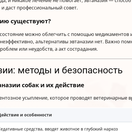
уда, и никакое лечение не помогает, эвтаназия — способ
 и даст профессиональный совет.
нию существуют?
 состояние можно облегчить с помощью медикаментов и 
 неэффективно, альтернативы эвтаназии нет. Важно помн
роблем или неудобств, а акт сострадания.
зии: методы и безопасность
назии собак и их действие
ентозное усыпление, которое проводят ветеринарные в
Действие и особенности
Седативные средства, вводят животное в глубокий наркоз