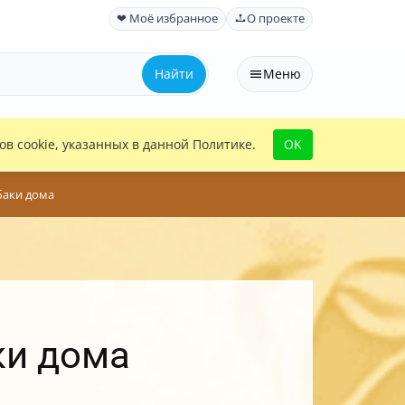
❤ Моё избранное
О проекте
Найти
Меню
в cookie, указанных в данной Политике.
OK
баки дома
ки дома