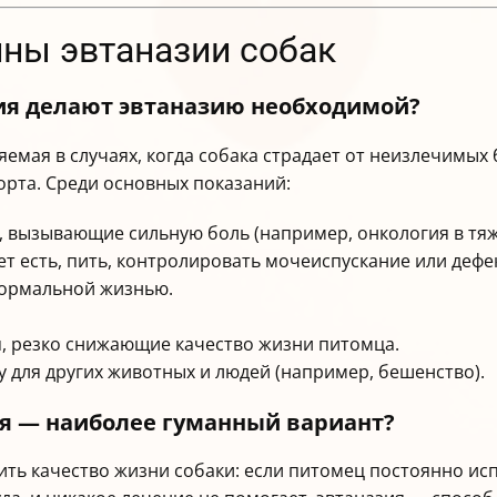
ины эвтаназии собак
ния делают эвтаназию необходимой?
емая в случаях, когда собака страдает от неизлечимых 
орта. Среди основных показаний:
, вызывающие сильную боль (например, онкология в тя
ет есть, пить, контролировать мочеиспускание или дефе
нормальной жизнью.
, резко снижающие качество жизни питомца.
 для других животных и людей (например, бешенство).
ия — наиболее гуманный вариант?
ть качество жизни собаки: если питомец постоянно исп