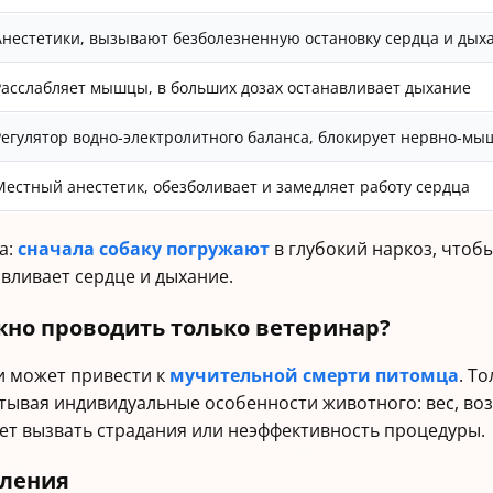
Анестетики, вызывают безболезненную остановку сердца и дых
Расслабляет мышцы, в больших дозах останавливает дыхание
Регулятор водно-электролитного баланса, блокирует нервно-мы
Местный анестетик, обезболивает и замедляет работу сердца
а:
сначала собаку погружают
в глубокий наркоз, чтобы
вливает сердце и дыхание.
жно проводить только ветеринар?
и может привести к
мучительной смерти питомца
. Т
тывая индивидуальные особенности животного: вес, воз
ет вызвать страдания или неэффективность процедуры.
пления