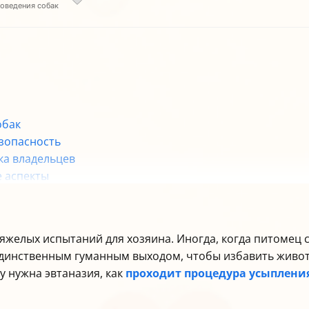
поведения собак
обак
езопасность
ка владельцев
е аспекты
без боли
яжелых испытаний для хозяина. Иногда, когда питомец 
единственным гуманным выходом, чтобы избавить животн
у нужна эвтаназия, как
проходит процедура усыплени