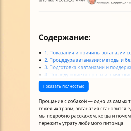
кинолог: коррекция 
Содержание:
1. Показания и причины эвтаназии с
2. Процедура эвтаназии: методы и б
3. Подготовка к эвтаназии и поддерж
4. Последующие вопросы и этически
Итог: как усыпить собаку гуманно и 
Показать полностью
Прощание с собакой — одно из самых т
тяжелых травм, эвтаназия становится 
мы подробно расскажем, когда и почем
пережить утрату любимого питомца.