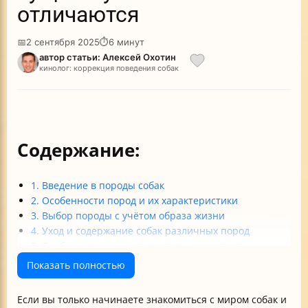
отличаются
📅
2 сентября 2025
⏱
6 минут
автор статьи: Алексей Охотин
кинолог: коррекция поведения собак
Содержание:
1. Введение в породы собак
2. Особенности пород и их характеристики
3. Выбор породы с учётом образа жизни
4. Уход и содержание собак различных пород
5. Особые случаи и дополнительные аспекты
Итог
Показать полностью
Если вы только начинаете знакомиться с миром собак и