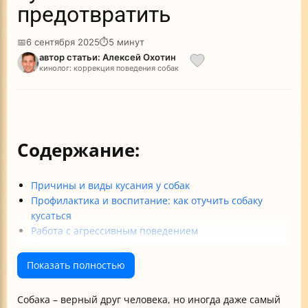
предотвратить
📅
6 сентября 2025
⏱
5 минут
автор статьи: Алексей Охотин
кинолог: коррекция поведения собак
Содержание:
Причины и виды кусания у собак
Профилактика и воспитание: как отучить собаку
кусаться
Работа с агрессивным поведением
Ответственность хозяина и социальная адаптация
Итоги и практические советы
Показать полностью
Собака – верный друг человека, но иногда даже самый