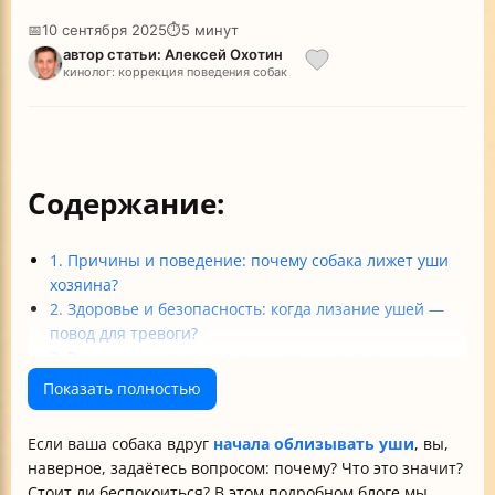
📅
10 сентября 2025
⏱
5 минут
автор статьи: Алексей Охотин
кинолог: коррекция поведения собак
Содержание:
1. Причины и поведение: почему собака лижет уши
хозяина?
2. Здоровье и безопасность: когда лизание ушей —
повод для тревоги?
3. Влияние на отношения и коррекция поведения
4. Психология и эмоциональное состояние собаки
Показать полностью
Итог: что делать, если собака лижет уши хозяину?
Таблица: Краткий обзор причин и рекомендаций
Если ваша собака вдруг
начала облизывать уши
, вы,
наверное, задаётесь вопросом: почему? Что это значит?
Стоит ли беспокоиться? В этом подробном блоге мы