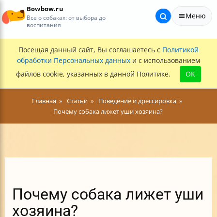
Bowbow.ru
Меню
Все о собаках: от выбора до
воспитания
Посещая данный сайт, Вы соглашаетесь с
Политикой
обработки Персональных данных
и с использованием
файлов cookie, указанных в данной Политике.
OK
Главная
Статьи
Поведение и дрессировка
Почему собака лижет уши хозяина?
Почему собака лижет уши
хозяина?