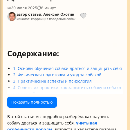
📅
30 июля 2025
⏱
6 минут
автор статьи: Алексей Охотин
кинолог: коррекция поведения собак
Содержание:
1. Основы обучения собаки драться и защищать себя
2. Физическая подготовка и уход за собакой
3. Практические аспекты и психология
4. Советы из практики: как защитить собаку и себя от
нападений
Итог
Показать полностью
Таблица: Резюме методов обучения команде «фас»
В этой статье мы подробно разберём, как научить
собаку драться и защищать себя,
учитывая
особенности породы
, возраста и характера питомца.