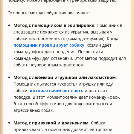
психику, можно переходить к тренировкам защиты.
Основные методы обучения включают:
Метод с помощником в экипировке
: Помощник в
спецзащите появляется из укрытия, вызывая у
собаки настороженность (команда «чужой»). Когда
помощник провоцирует собаку
, хозяин даёт
команду «фас» для нападения. После атаки —
команда «фу» для остановки. Этот метод подходит для
собак с неуверенным характером.
Метод с любимой игрушкой или лакомством
:
Помощник пытается «украсть» игрушку или еду
собаки,
которая начинает лаять
и рваться с
поводка. В этот момент хозяин даёт команду «фас».
Этот способ эффективен для подозрительных и
агрессивных собак.
Метод с привязкой и дразнением
: Собаку
привязывают, а помощник дразнит её тряпкой,