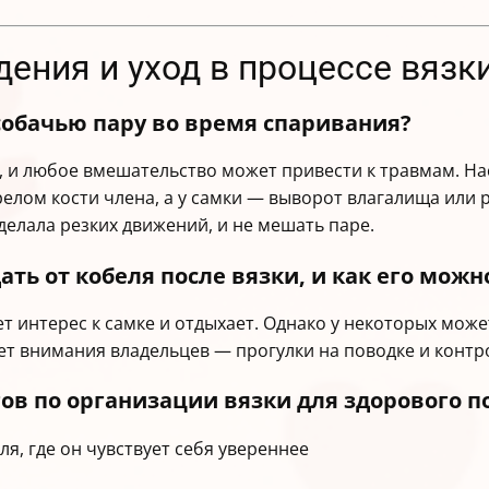
дения и уход в процессе вязк
собачью пару во время спаривания?
, и любое вмешательство может привести к травмам. Н
ерелом кости члена, а у самки — выворот влагалища или
делала резких движений, и не мешать паре.
ть от кобеля после вязки, и как его мож
т интерес к самке и отдыхает. Однако у некоторых мож
ет внимания владельцев — прогулки на поводке и контр
в по организации вязки для здорового п
я, где он чувствует себя увереннее