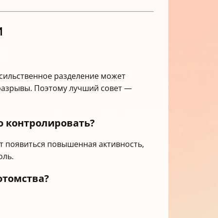
и
асильственное разделение может
 разрывы. Поэтому лучший совет —
но контролировать?
ет появиться повышенная активность,
оль.
отомства?