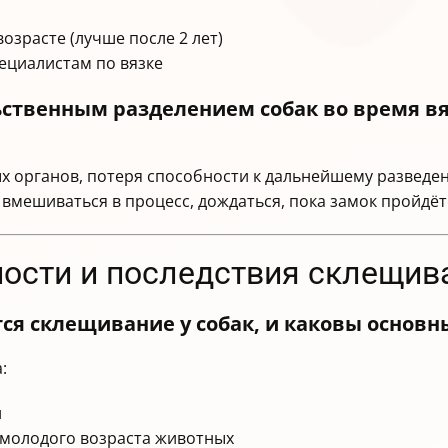
озрасте (лучше после 2 лет)
ециалистам по вязке
ьственным разделением собак во время вя
х органов, потеря способности к дальнейшему разведени
 вмешиваться в процесс, дождаться, пока замок пройдё
ости и последствия склещив
тся склещивание у собак, и каковы основн
:
и
 молодого возраста животных