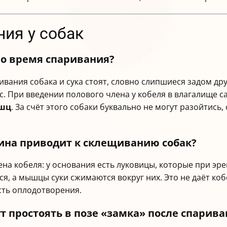
ия у собак
во время спаривания?
ивания собака и сука стоят, словно слипшиеся задом дру
. При введении полового члена у кобеля в влагалище 
ышц
. За счёт этого собаки буквально не могут разойтись
ина приводит к склещиванию собак?
на кобеля: у основания есть луковицы, которые при эр
я, а мышцы суки сжимаются вокруг них. Это не даёт ко
ть оплодотворения.
т простоять в позе «замка» после спарива