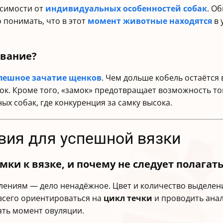
исимости от
индивидуальных особенностей собак
. О
о понимать, что в этот
момент животные находятся
в 
ивание?
пешное зачатие щенков
. Чем дольше кобель остаётся
к. Кроме того, «замок» предотвращает возможность тог
ых собак, где конкуренция за самку высока.
овия для успешной вязки
мки к вязке, и почему не следует полагат
елениям — дело ненадёжное. Цвет и количество выделен
 всего ориентироваться на
цикл течки
и проводить анал
ать момент овуляции.