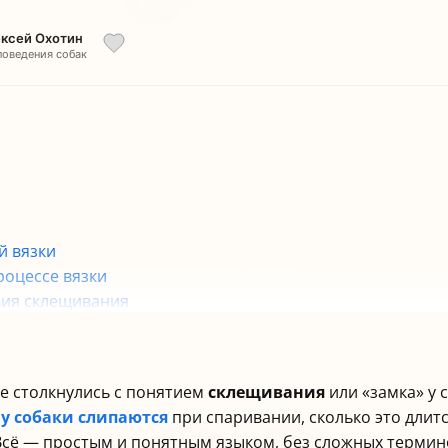
ексей Охотин
поведения собак
й вязки
роцессе вязки
вия склещивания
собак
нии и вязке собак?
ые столкнулись с понятием
склещивания
или «замка» у 
у собаки слипаются
при спаривании, сколько это длитс
 Всё — простым и понятным языком, без сложных термин