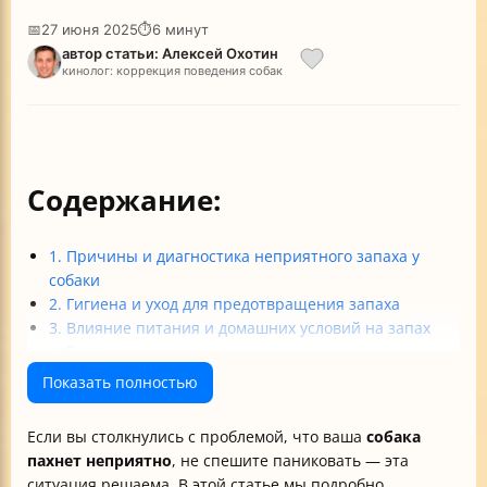
📅
27 июня 2025
⏱
6 минут
автор статьи: Алексей Охотин
кинолог: коррекция поведения собак
Содержание:
1. Причины и диагностика неприятного запаха у
собаки
2. Гигиена и уход для предотвращения запаха
3. Влияние питания и домашних условий на запах
собаки
4. Породные и физиологические особенности запаха
Показать полностью
5. Лечение и профилактика патологических причин
запаха
Если вы столкнулись с проблемой, что ваша
собака
6. Как справиться с запахом в доме и одежде
пахнет неприятно
, не спешите паниковать — эта
Итоговые рекомендации
ситуация решаема. В этой статье мы подробно