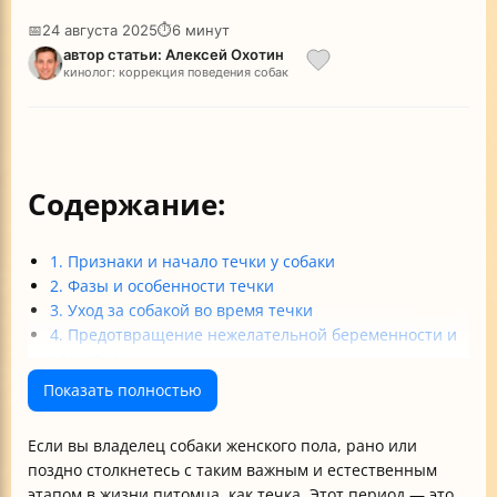
📅
24 августа 2025
⏱
6 минут
автор статьи: Алексей Охотин
кинолог: коррекция поведения собак
Содержание:
1. Признаки и начало течки у собаки
2. Фазы и особенности течки
3. Уход за собакой во время течки
4. Предотвращение нежелательной беременности и
здоровье
Итог: что нужно помнить владельцу
Показать полностью
Если вы владелец собаки женского пола, рано или
поздно столкнетесь с таким важным и естественным
этапом в жизни питомца, как течка. Этот период — это