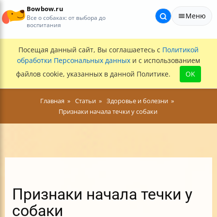
Bowbow.ru
Меню
Все о собаках: от выбора до
воспитания
Посещая данный сайт, Вы соглашаетесь с
Политикой
обработки Персональных данных
и с использованием
файлов cookie, указанных в данной Политике.
OK
Главная
Статьи
Здоровье и болезни
Признаки начала течки у собаки
Признаки начала течки у
собаки